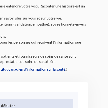
aire entendre votre voix. Raconter une histoire est un
.
en savoir plus sur vous et sur votre vie.
ntentions (validation, empathie); soyez honnête envers
cis.
 pour les personnes qui reçoivent l’information que
e patients et fournisseurs de soins de santé sont
e prestation de soins de santé sûrs.
(Liens externes)
stitut canadien d’information sur la santé
.)
r débuter