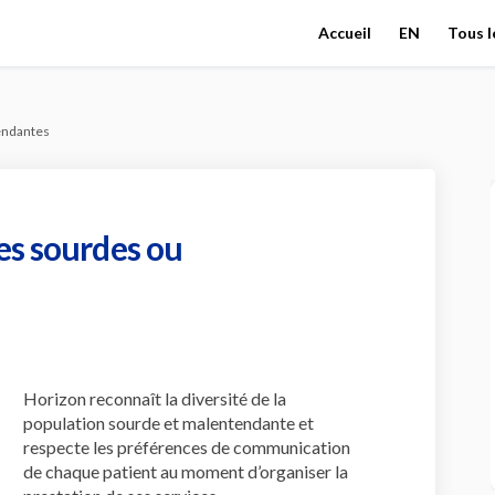
Accueil
EN
Tous l
endantes
es sourdes ou
aux personnes sourdes ou malentend
ices aux personnes sourdes ou male
rvices aux personnes sourdes ou ma
s aux personnes sourdes ou malent
Horizon reconnaît la diversité de la
population sourde et malentendante et
respecte les préférences de communication
de chaque patient au moment d’organiser la