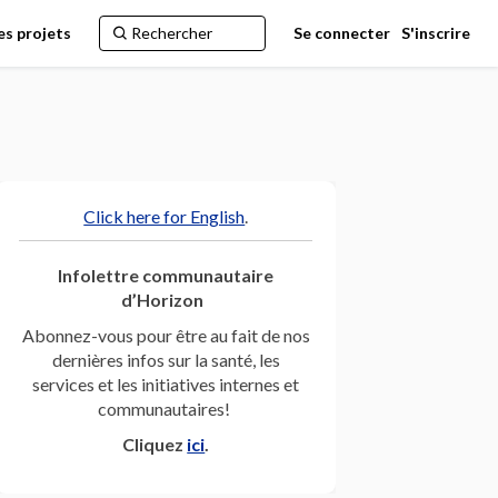
es projets
Se connecter
S'inscrire
(Liens externes)
Click here for English
.
Infolettre communautaire
d’Horizon
Abonnez-vous pour être au fait de nos
antes sur Facebook
ntendantes sur Linkedin
lentendantes lien
dernières infos sur la santé, les
endantes sur Twitter
services et les initiatives internes et
communautaires!
(Liens externes)
Cliquez
ici
.